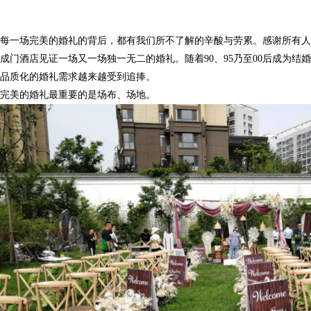
每一场完美的婚礼的背后，都有我们所不了解的辛酸与劳累。感谢所有人
成门酒店见证一场又一场独一无二的婚礼。
随着
90
、
95
乃至
00
后成为结婚
品质化的婚礼需求越
来越受到追捧。
完美的婚礼最重要的是场布、场地。